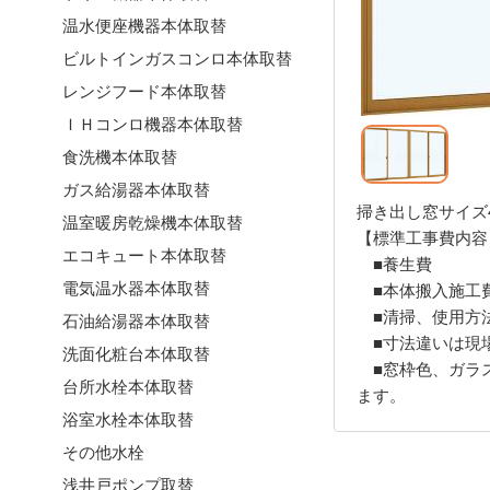
温水便座機器本体取替
ビルトインガスコンロ本体取替
レンジフード本体取替
ＩＨコンロ機器本体取替
食洗機本体取替
ガス給湯器本体取替
掃き出し窓サイズ
温室暖房乾燥機本体取替
【標準工事費内容
エコキュート本体取替
■養生費
電気温水器本体取替
■本体搬入施工
■清掃、使用方
石油給湯器本体取替
■寸法違いは現
洗面化粧台本体取替
■窓枠色、ガラ
台所水栓本体取替
ます。
浴室水栓本体取替
その他水栓
浅井戸ポンプ取替