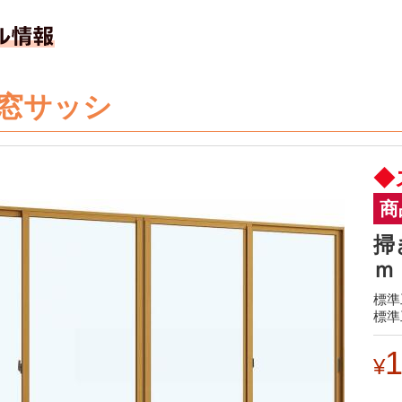
窓サッシ
◆
商
掃
ｍ
標準
標準
1