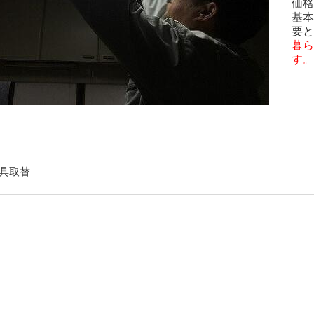
価格
基本
要と
暮ら
す。
具取替