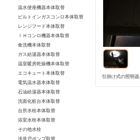
温水便座機器本体取替
ビルトインガスコンロ本体取替
レンジフード本体取替
ＩＨコンロ機器本体取替
食洗機本体取替
ガス給湯器本体取替
温室暖房乾燥機本体取替
エコキュート本体取替
引掛け式の照明器
電気温水器本体取替
石油給湯器本体取替
洗面化粧台本体取替
台所水栓本体取替
浴室水栓本体取替
その他水栓
浅井戸ポンプ取替