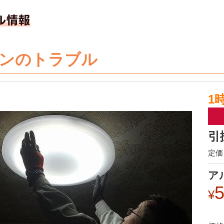
ンのトラブル
1
引
定価 
ア
5