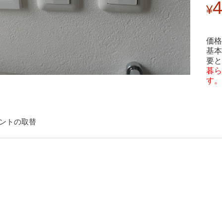
4
価格
基本
要と
暮ら
す。
ントの取替