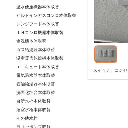
温水便座機器本体取替
ビルトインガスコンロ本体取替
レンジフード本体取替
ＩＨコンロ機器本体取替
食洗機本体取替
ガス給湯器本体取替
温室暖房乾燥機本体取替
エコキュート本体取替
スイッチ、コンセ
電気温水器本体取替
石油給湯器本体取替
洗面化粧台本体取替
台所水栓本体取替
浴室水栓本体取替
その他水栓
浅井戸ポンプ取替