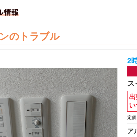
ンのトラブル
2
ス
出
い
定価 
ア