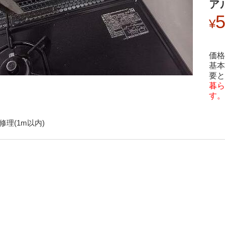
ア
5
価格
基本
要と
暮ら
す。
理(1m以内)