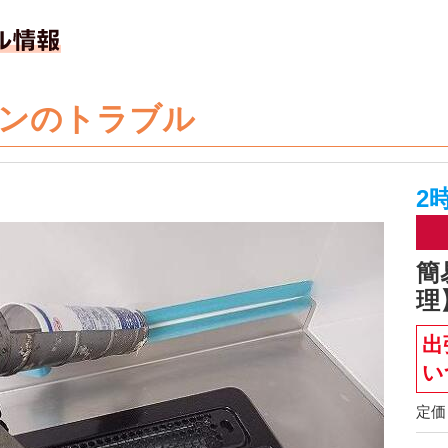
ンのトラブル
2
簡
理
出
い
定価 