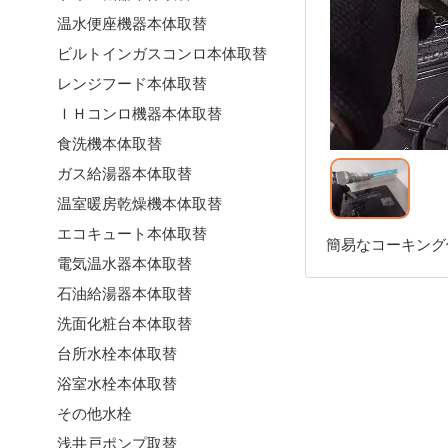
温水便座機器本体取替
ビルトインガスコンロ本体取替
レンジフード本体取替
ＩＨコンロ機器本体取替
食洗機本体取替
ガス給湯器本体取替
温室暖房乾燥機本体取替
エコキュート本体取替
簡易なコーキング修
電気温水器本体取替
石油給湯器本体取替
洗面化粧台本体取替
台所水栓本体取替
浴室水栓本体取替
その他水栓
浅井戸ポンプ取替