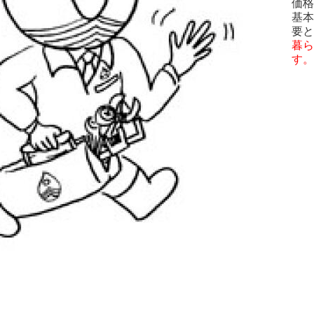
価格
基本
要と
暮ら
す。