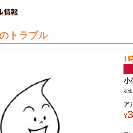
のトラブル
1
小
定価 
ア
3