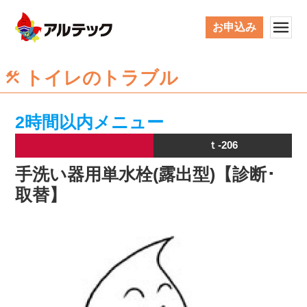
お申込み
トイレのトラブル
2時間以内メニュー
ｔ-206
手洗い器用単水栓(露出型)【診断･
取替】