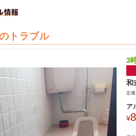
のトラブル
3
和
定価 
ア
8