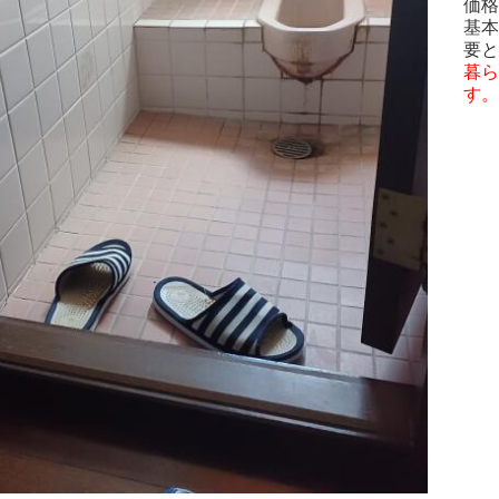
価格
基本
要と
暮ら
す。