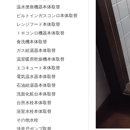
温水便座機器本体取替
ビルトインガスコンロ本体取替
レンジフード本体取替
ＩＨコンロ機器本体取替
食洗機本体取替
ガス給湯器本体取替
温室暖房乾燥機本体取替
エコキュート本体取替
電気温水器本体取替
石油給湯器本体取替
洗面化粧台本体取替
台所水栓本体取替
浴室水栓本体取替
その他水栓
浅井戸ポンプ取替