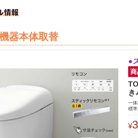
機器本体取替
●
商
T
き
一体
標準
3