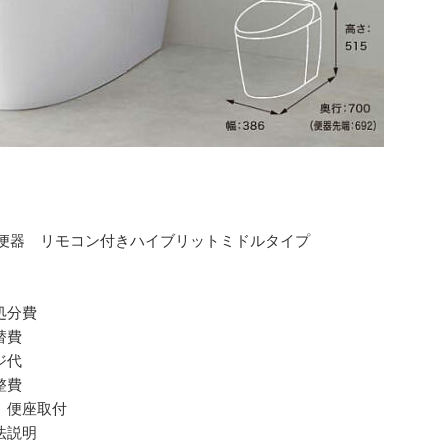
し便器 リモコン付きハイブリットミドルタイプ
処分費
替費
ジ代
整費
、便座取付
法説明