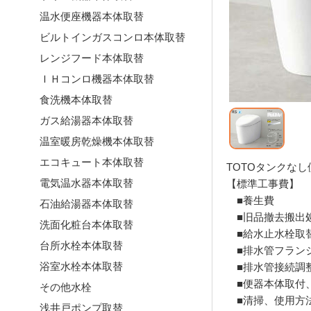
温水便座機器本体取替
ビルトインガスコンロ本体取替
レンジフード本体取替
ＩＨコンロ機器本体取替
食洗機本体取替
ガス給湯器本体取替
温室暖房乾燥機本体取替
エコキュート本体取替
TOTOタンクな
電気温水器本体取替
【標準工事費】
■養生費
石油給湯器本体取替
■旧品撤去搬出
洗面化粧台本体取替
■給水止水栓取
台所水栓本体取替
■排水管フラン
浴室水栓本体取替
■排水管接続調
■便器本体取付
その他水栓
■清掃、使用方
浅井戸ポンプ取替